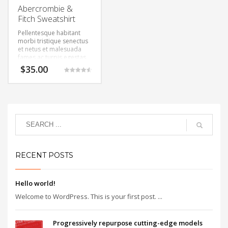
Abercrombie &
Fitch Sweatshirt
Pellentesque habitant
morbi tristique senectus
et netus et malesuada
fames ac turpis egestas.
Vestibulum tortor quam,
$
35.00
feugiat vitae, ultricies
Valorado
eget, tempor sit amet,
con
4.67
ante. Donec eu libero sit
de 5
amet quam egestas
semper. Aenean ultricies
mi vitae est. Mauris
placerat eleifend leo.
RECENT POSTS
Hello world!
Welcome to WordPress. This is your first post. ...
Progressively repurpose cutting-edge models