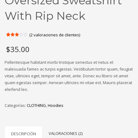
Oversized Sweatshirt
With Rip Neck
(
2
valoraciones de clientes)
Valorado
2
con
$
35.00
3.00
de 5
en
base
Pellentesque habitant morbi tristique senectus et netus et
a
malesuada fames ac turpis egestas. Vestibulum tortor quam, feugiat
valoraciones
de
vitae, ultricies eget, tempor sit amet, ante. Donec eu libero sit amet
clientes
quam egestas semper. Aenean ultricies mi vitae est. Mauris placerat
eleifend leo.
Categorías:
CLOTHING
,
Hoodies
VALORACIONES (2)
DESCRIPCIÓN