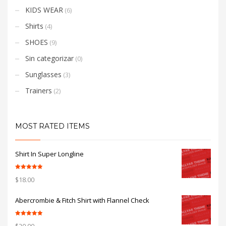
KIDS WEAR
(6)
Shirts
(4)
SHOES
(9)
Sin categorizar
(0)
Sunglasses
(3)
Trainers
(2)
MOST RATED ITEMS
Shirt In Super Longline
Valorado con
$
18.00
5.00
de 5
Abercrombie & Fitch Shirt with Flannel Check
Valorado con
$
20.00
5.00
de 5