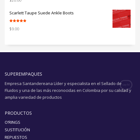
Scarlett Taupe Suede Ankle Boots
Valorado con
$
9.00
5.00
de 5
SUPEREMPAQUES
Empresa Santandereana Líder y especialista en el Sellado de
Fluidos y una de las más reconocidas en Colombia por su calidad y
amplia variedad de productos
PRODUCTOS
O’RINGS
SUSTITUCIÓN
REPUESTOS