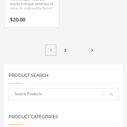
morbi tristique senectus et
netus et malesuada fames
ac turpis egestas.
Vestibulum tortor quam,
$
20.00
feugiat vitae, ultricies eget,
tempor sit amet, ante.
Donec eu libero sit amet
quam egestas semper.
Aenean ultricies mi vitae
est. Mauris placerat
eleifend leo.
2
1
PRODUCT SEARCH
PRODUCT CATEGORIES