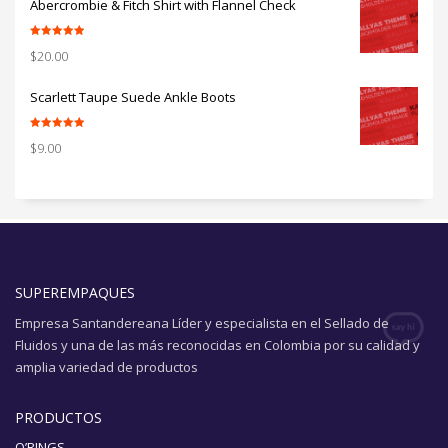
Abercrombie & Fitch Shirt with Flannel Check
Valorado con
$
20.00
5.00
de 5
Scarlett Taupe Suede Ankle Boots
Valorado con
$
9.00
5.00
de 5
SUPEREMPAQUES
Empresa Santandereana Líder y especialista en el Sellado de
Fluidos y una de las más reconocidas en Colombia por su calidad y
amplia variedad de productos
PRODUCTOS
O’RINGS