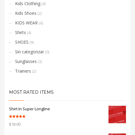
Kids Clothing
(4)
Kids Shoes
(2)
KIDS WEAR
(6)
Shirts
(4)
SHOES
(9)
Sin categorizar
(0)
Sunglasses
(3)
Trainers
(2)
MOST RATED ITEMS
Shirt In Super Longline
Valorado con
$
18.00
5.00
de 5