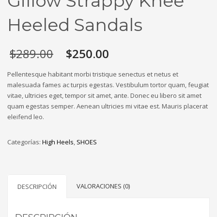
Gillow Strappy Knee
Heeled Sandals
El
El
$
289.00
$
250.00
precio
precio
original
actual
Pellentesque habitant morbi tristique senectus et netus et
era:
es:
malesuada fames ac turpis egestas. Vestibulum tortor quam, feugiat
$289.00.
$250.00.
vitae, ultricies eget, tempor sit amet, ante. Donec eu libero sit amet
quam egestas semper. Aenean ultricies mi vitae est. Mauris placerat
eleifend leo.
Categorías:
High Heels
,
SHOES
VALORACIONES (0)
DESCRIPCIÓN