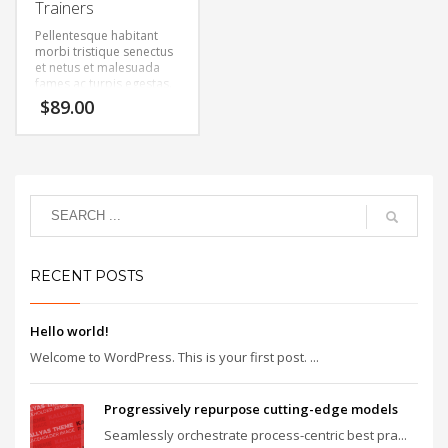
Trainers
Pellentesque habitant
morbi tristique senectus
et netus et malesuada
fames ac turpis egestas.
Vestibulum tortor quam,
$
89.00
feugiat vitae, ultricies
eget, tempor sit amet,
ante. Donec eu libero sit
amet quam egestas
semper. Aenean ultricies
mi vitae est. Mauris
placerat eleifend leo.
RECENT POSTS
Hello world!
Welcome to WordPress. This is your first post. ...
Progressively repurpose cutting-edge models
Seamlessly orchestrate process-centric best pra...