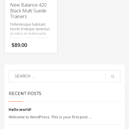
New Balance 420
Black Multi Suede
Trainers
Pellentesque habitant
morbi tristique senectus
et netus et malesuada
fames ac turpis egestas.
Vestibulum tortor quam,
$
89.00
feugiat vitae, ultricies
eget, tempor sit amet,
ante. Donec eu libero sit
amet quam egestas
semper. Aenean ultricies
mi vitae est. Mauris
placerat eleifend leo.
RECENT POSTS
Hello world!
Welcome to WordPress. This is your first post. ...