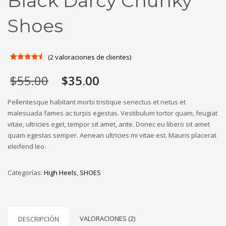
Black Darcy Chunky
Shoes
(
2
valoraciones de clientes)
Valorado
2
con
4.50
El
El
$
55.00
$
35.00
de 5 en
base a
precio
precio
valoraciones
original
actual
de
Pellentesque habitant morbi tristique senectus et netus et
clientes
era:
es:
malesuada fames ac turpis egestas. Vestibulum tortor quam, feugiat
$55.00.
$35.00.
vitae, ultricies eget, tempor sit amet, ante. Donec eu libero sit amet
quam egestas semper. Aenean ultricies mi vitae est. Mauris placerat
eleifend leo.
Categorías:
High Heels
,
SHOES
VALORACIONES (2)
DESCRIPCIÓN