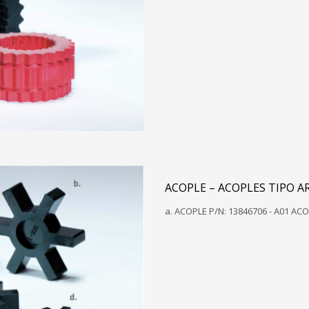
ACOPLE – ACOPLES TIPO A
a. ACOPLE P/N: 13846706 - A01 AC