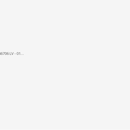
46706 LV - 01…