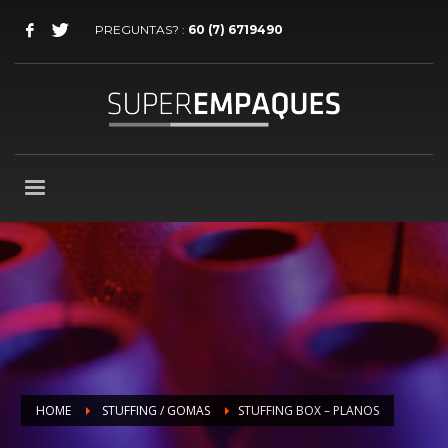
PREGUNTAS? :
60 (7) 6719490
HOME
STUFFING / GOMAS
STUFFING BOX – PLANOS